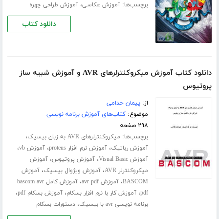
برچسب‌ها:
،
آموزش عکاسی
آموزش طراحى چهره
دانلود کتاب
دانلود کتاب آموزش میکروکنترلرهای AVR و آموزش شبیه ساز
پروتیوس
از:
پیمان خدامی
موضوع:
کتاب‌های آموزش برنامه نویسی
۲۹۸ صفحه
برچسب‌ها:
،
میکروکنترلرهای AVR به زبان بیسیک
،
،
،
آموزش رباتیک
آموزش نرم افزار proteus
آموزش vb
،
،
آموزش Visual Basic
آموزش پروتیوس
آموزش
،
،
میکروکنترلر AVR
آموزش ویژوال بیسیک
آموزش
،
،
BASCOM
آموزش avr pdf
آموزش کامل bascom avr
،
،
،
pdf
آموزش کار با نرم افزار بسکام
آموزش بسکام pdf
،
برنامه نویسی avr با بیسیک
دستورات بسکام