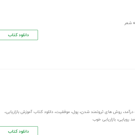
 شعر
دانلود کتاب
رآمد
،
روش های ثروتمند شدن
،
پول
،
موفقیت
،
دانلود کتاب آموزش بازاریابی
،
د رویایی
،
بازاریابی خوب
دانلود کتاب