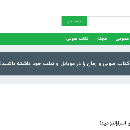
جستجو
عمومی
مجله
کتاب صوتی
اسرارالتوحید)