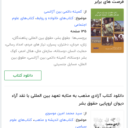
فرصت های برابر
از:
کمیته دائمی بین آژانسی
موضوع:
کتاب‌های خانواده و روابط
،
کتاب‌های علوم
اجتماعی
۱۳۵ صفحه
برچسب‌ها:
،
،
جقوق بشر
حقوق بین المللی پناهندگان
،
،
،
،
،
،
زنان
مردان
دختران
پسران
نیاز های مردم
امداد رسانی
،
،
،
حمایت انسان دوستانه
سازمان ملل
هلال احمر
کوک
،
،
بشر دوستانه
کمیته دائمی بین آژانسی
حقوق بین
،
الملل
مسایل جنسیتی
دانلود کتاب
دانلود کتاب آزادی مذهب به مثابه تعهد بین المللی با نقد آراء
دیوان اروپایی حقوق بشر
از:
سید محمد امین موسوی
موضوع:
کتاب‌های اندیشه و مذهب
،
کتاب‌های علوم
سیاسی