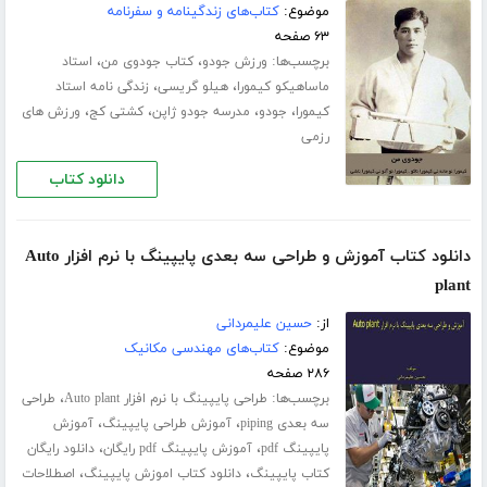
موضوع:
کتاب‌های زندگینامه و سفرنامه
۶۳ صفحه
برچسب‌ها:
،
،
ورزش جودو
کتاب جودوی من
استاد
،
،
ماساهیکو کیمورا
هیلو گریسی
زندگی نامه استاد
،
،
،
،
کیمورا
جودو
مدرسه جودو ژاپن
کشتی کج
ورزش های
رزمی
دانلود کتاب
دانلود کتاب آموزش و طراحی سه بعدی پایپینگ با نرم افزار Auto
plant
از:
حسین علیمردانی
موضوع:
کتاب‌های مهندسی مکانیک
۲۸۶ صفحه
برچسب‌ها:
،
طراحی پایپینگ با نرم افزار Auto plant
طراحی
،
،
سه بعدی piping
آموزش طراحی پایپینگ
آموزش
،
،
پایپینگ pdf
آموزش پایپینگ pdf رایگان
دانلود رایگان
،
،
کتاب پایپینگ
دانلود کتاب اموزش پایپینگ
اصطلاحات