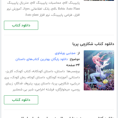
،
،
پایپینگ pdf
محاسبات پایپینگ pdf
متریال پایپینگ
،
،
،
Rebis Auto Plant
pdf
بانک اطلاعاتی Spes
آموزش نرم
،
،
افزار
طراحی پایپینگ
نرم افزار Auto plant
دانلود کتاب
دانلود کتاب شکارچی پریا
از:
مجتبی ورشاوی
موضوع:
دانلود رایگان بهترین کتاب‌های داستان
۳۴ صفحه
برچسب‌ها:
،
،
،
،
داستان
داستان کودکانه
کتاب کودک
کاریز
،
،
،
داستانی آموزنده کودکان
داستان کوتاه
رمان کودک
پری
،
،
،
،
دریایی
شکارچی پریا
داستان پری
پتروف فداکار
زیبای
،
،
،
روسی
میخوارگان
فرشته اخراجی
شیر بی شمشیر
دانلود کتاب