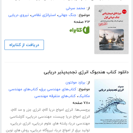
از:
محمد سرخی
موضوع:
جنگ جهانی
،
استراتژی نظامی
،
نیروی دریایی
۲۱۲ صفحه
دریافت از کتابراه
دانلود کتاب هندبوک انرژی تجدیدپذیر دریایی
از:
برنارد مولتون
موضوع:
کتاب‌های مهندسی برق
،
کتاب‌های مهندسی
مکانیک
،
کتاب‌های متفرقه مهندسی
۷۸۰ صفحه
برچسب‌ها:
،
،
انرژی امواج دریا pdf
انرژی جزر و مد pdf
،
،
انرژی امواج دریا چیست
مهندسی دریایی
کارشناسی
،
،
،
مهندسی دریا
رشته های علوم دریایی
انرژی دریایی
،
،
تولید برق از امواج دریا
نیروگاه دریایی
روش های نوین