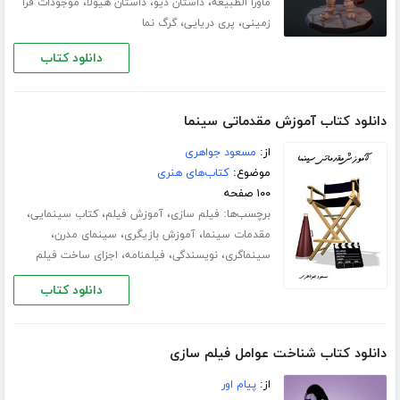
،
،
،
ماورا الطبیعه
داستان دیو
داستان هیولا
موجودات فرا
،
،
زمینی
پری دریایی
گرگ نما
دانلود کتاب
دانلود کتاب آموزش مقدماتی سینما
از:
مسعود جواهری
موضوع:
کتاب‌های هنری
۱۰۰ صفحه
برچسب‌ها:
،
،
،
فیلم سازی
آموزش فیلم
کتاب سینمایی
،
،
،
مقدمات سینما
آموزش بازیگری
سینمای مدرن
،
،
،
سینماگری
نویسندگی
فیلمنامه
اجزای ساخت فیلم
دانلود کتاب
دانلود کتاب شناخت عوامل فیلم سازی
از:
پیام اور