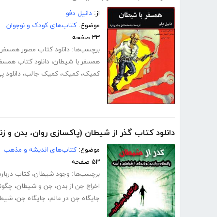
از:
دانیل دفو
موضوع:
کتاب‌های کودک و نوجوان
۳۳ صفحه
برچسب‌ها:
دانلود کتاب مصور همسفر 
همسفر با شیطان
،
دانلود کتاب همسف
کمیک
،
کمیک
،
کمیک جالب
،
دانلود 
دانلود کتاب گذر از شیطان (پاکسازی روان، بدن و زن
موضوع:
کتاب‌های اندیشه و مذهب
۵۳ صفحه
برچسب‌ها:
وجود شیطان
،
کتاب دربار
اخراج جن از بدن
،
جن و شیطان
،
چگونه
جایگاه جن در عالم
،
جایگاه جن
،
شیطان