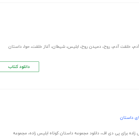
دم
،
خلقت آدم
،
روح
،
دمیدن روح
،
ابلیس
،
شیطان
،
آغاز خلقت
،
حوا
،
داستان
دانلود کتاب
های داستان
س زاده برای پی دی اف
،
دانلود مجموعه داستان کوتاه ابلیس زاده
،
مجموعه