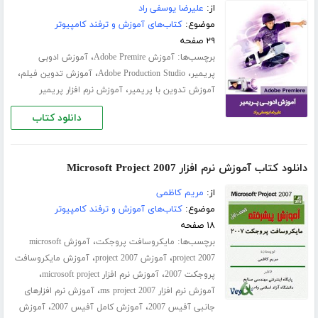
از:
علیرضا یوسفی راد
موضوع:
کتاب‌های آموزش و ترفند کامپیوتر
۲۹ صفحه
برچسب‌ها:
،
آموزش Adobe Premire
آموزش ادوبی
،
،
،
پریمیر
Adobe Production Studio
آموزش تدوین فیلم
،
آموزش تدوین با پریمیر
آموزش نرم افزار پریمیر
دانلود کتاب
دانلود کتاب آموزش نرم افزار Microsoft Project 2007
از:
مریم کاظمی
موضوع:
کتاب‌های آموزش و ترفند کامپیوتر
۱۸ صفحه
برچسب‌ها:
،
مایکروسافت پروجکت
آموزش microsoft
،
،
project 2007
آموزش project 2007
آموزش مایکروسافت
،
،
پروجکت 2007
آموزش نرم افزار microsoft project
،
آموزش نرم افزار ms project 2007
آموزش نرم افزارهای
،
،
جانبی آفیس 2007
آموزش کامل آفیس 2007
آموزش