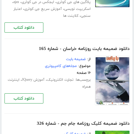
،
،
،
پلاگین های جی کوئری
ایجکس در جی کوئری
ajax
،
،
اسکریپت نویسی
آموزش سریع جی کوئری
اعتبار
،
سنجی
کلاینت ها
دانلود کتاب
دانلود ضمیمه بایت روزنامه خراسان - شماره 165
از:
ضمیمه بایت
موضوع:
مجله‌های کامپیوتری
۱۶ صفحه
برچسب‌ها:
،
،
تجارت الکترونیک
آموزش JQuery
اینترنت
همراه
دانلود کتاب
دانلود ضمیمه کلیک روزنامه جام جم - شماره 326
از:
ضمیمه کلیک