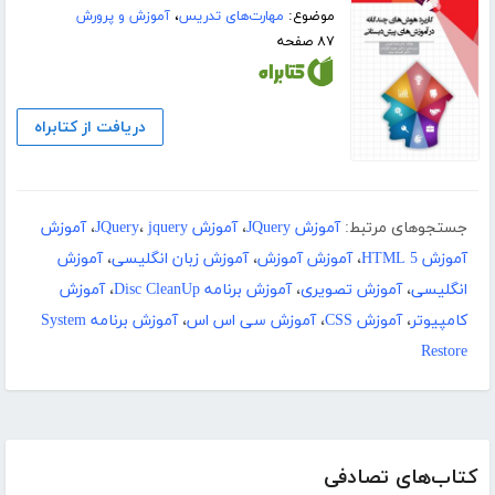
موضوع:
مهارت‌های تدریس
،
آموزش و پرورش
۸۷ صفحه
دریافت از کتابراه
جستجوهای مرتبط:
آموزش JQuery
،
آموزش JQuery
jquery
،
،
آموزش
آموزش HTML 5
،
آموزش آموزش
،
آموزش زبان انگلیسی
،
آموزش
انگلیسی
،
آموزش تصویری
،
آموزش برنامه Disc CleanUp
،
آموزش
کامپیوتر
،
آموزش CSS
،
آموزش سی اس اس
،
آموزش برنامه System
Restore
کتاب‌های تصادفی