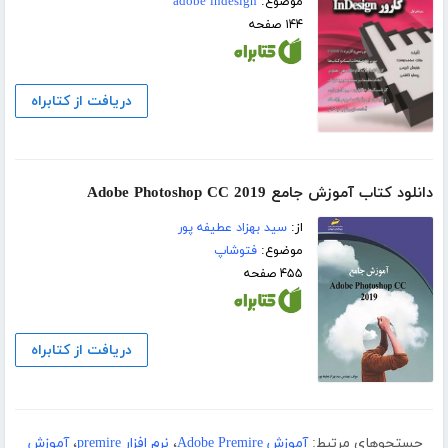
موضوع:
adobe indesign
۱۴۴ صفحه
دریافت از کتابراه
دانلود کتاب آموزش جامع Adobe Photoshop CC 2019
از:
سید بهزاد عطیفه پور
موضوع:
فتوشاپ
۴۵۵ صفحه
دریافت از کتابراه
جستجوهای مرتبط:
آموزش Adobe Premire
،
نرم افزار premire
،
آموزش