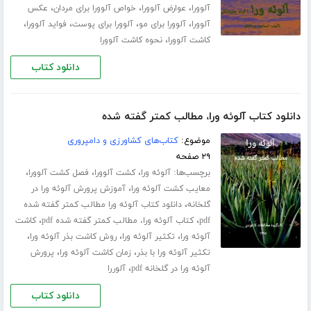
،
،
،
آلوورا
عوارض آلوورا
خواص آلوورا برای مردان
عکس
،
،
،
،
آلوورا
آلوورا برای مو
آلوورا برای پوست
فواید آلوورا
،
کاشت آلوورا
نحوه کاشت آلوورا
دانلود کتاب
دانلود کتاب آلوئه ورا، مطالب کمتر گفته شده
موضوع:
کتاب‌های کشاورزی و دامپروری
۲۹ صفحه
برچسب‌ها:
،
،
،
آلوئه ورا
کشت آلوورا
فصل کشت آلوورا
،
معایب کشت آلوئه ورا
آموزش پرورش آلوئه ورا در
،
گلخانه
دانلود کتاب آلوئه ورا مطالب کمتر گفته شده
،
،
pdf
کتاب آلوئه ورا، مطالب کمتر گفته شده pdf
کاشت
،
،
،
آلوئه ورا
تکثیر آلوئه ورا
روش کاشت بذر آلوئه ورا
،
،
تکثیر آلوئه ورا با بذر
زمان کاشت آلوئه ورا
پرورش
،
آلوئه ورا در گلخانه pdf
آلوررا
دانلود کتاب