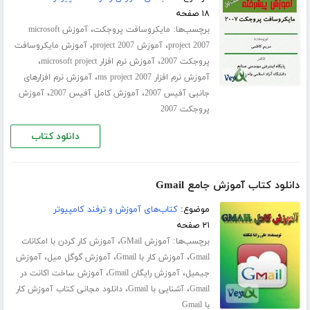
۱۸ صفحه
برچسب‌ها:
،
مایکروسافت پروجکت
آموزش microsoft
،
،
project 2007
آموزش project 2007
آموزش مایکروسافت
،
،
پروجکت 2007
آموزش نرم افزار microsoft project
،
آموزش نرم افزار ms project 2007
آموزش نرم افزارهای
،
،
جانبی آفیس 2007
آموزش کامل آفیس 2007
آموزش
پروجکت 2007
دانلود کتاب
دانلود کتاب آموزش جامع Gmail
موضوع:
کتاب‌های آموزش و ترفند کامپیوتر
۲۱ صفحه
برچسب‌ها:
،
آموزش GMail
آموزش کار کردن با امکانات
،
،
،
Gmail
آموزش کار با Gmail
آموزش گوگل میل
آموزش
،
،
جیمیل
آموزش رایگان Gmail
آموزش ساخت اکانت در
،
،
Gmail
آشنایی با Gmail
دانلود مجانی کتاب آموزش کار
با Gmail