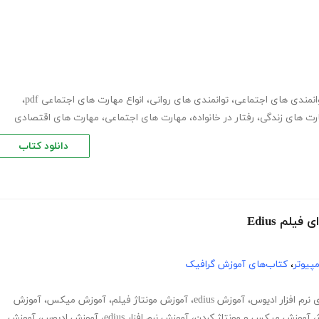
انمندی های اجتماعی
،
توانمندی های روانی
،
انواع مهارت های اجتماعی pdf
،
رت های زندگی
،
رفتار در خانواده
،
مهارت های اجتماعی
،
مهارت های اقتصادی
دانلود کتاب
لم Edius
پیوتر
،
کتاب‌های آموزش گرافیک
 نرم افزار ادیوس
،
آموزش edius
،
آموزش مونتاژ فیلم
،
آموزش میکس
،
آموزش
،
آموزش میکس و مونتاژ کردن
،
آموزش نرم افزار edius
،
آموزش ادیوس
،
آموزش