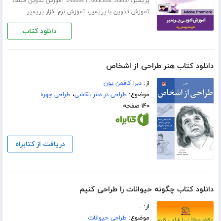
،
،
،
پریمیر
Adobe Production Studio
آموزش تدوین فیلم
،
آموزش تدوین با پریمیر
آموزش نرم افزار پریمیر
دانلود کتاب
دانلود کتاب هنر طراحی از اشخاص
از:
دبرا کافمن یون
موضوع:
طراحی در هنر نقاشی
،
طراحی چهره
۱۴۰ صفحه
دریافت از کتابراه
دانلود کتاب چگونه حیوانات را طراحی کنیم
از: ...
موضوع:
طراحی حیوانات