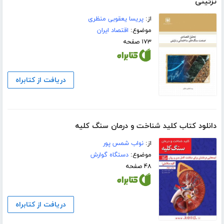
تزئینی
از:
پریسا یعقوبی منظری
موضوع:
اقتصاد ایران
۱۷۳ صفحه
دریافت از کتابراه
دانلود کتاب کلید شناخت و درمان سنگ کلیه
از:
نواب شمس پور
موضوع:
دستگاه گوارش
۴۸ صفحه
دریافت از کتابراه