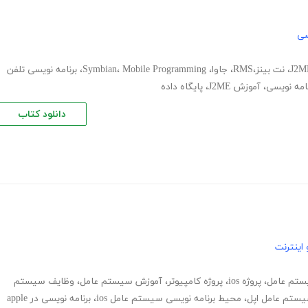
سی
J2M
،
نت بینز،RMS
،
جاوا
،
Mobile Programming
،
Symbian
،
برنامه نویسی تلفن
امه نویسی
،
آموزش J2ME
،
پایگاه داده
دانلود کتاب
اینترنت
ستم عامل
،
پروژه ios
،
پروژه کامپیوتر
،
آموزش سیستم عامل
،
وظایف سیستم
ستم عامل اپل
،
محیط برنامه نویسی سیستم عامل ios
،
برنامه نویسی در apple