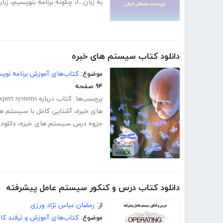
به زبان C
،
چگونه برنامه بنویسیم
،
زبان
دانلود کتاب سیستم های خبره
موضوع:
کتاب‌های آموزش برنامه نوی
۹۴ صفحه
برچسب‌ها:
کتاب درباره expert systems
های خبره
،
آشنایی کامل با سیستم ها
جزوه درس سیستم های خبره
،
دانلو
دانلود کتاب درس و کنکور سیستم عامل پیشرفته
از:
رمضان عباس نژاد ورزی
موضوع:
کتاب‌های آموزش و ترفند کام