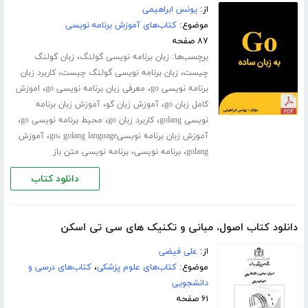
از:
یونس ابراهیمی
موضوع:
کتاب‌های آموزش برنامه نویسی
۸۷ صفحه
برچسب‌ها:
،
زبان برنامه نویسی گولنگ
زبان گولنگ
،
،
چیست
زبان برنامه نویسی گولنگ چیست
کاربرد زبان
،
،
برنامه نویسی go
معرفی زبان برنامه نویسی go
اموزش
،
،
کامل زبان go
آموزش زبان گو
آموزش زبان برنامه
،
،
،
نویسی golang
کاربرد زبان go
محیط برنامه نویسی go
،
،
آموزش زبان برنامه نویسیgo
golang language
آموزش
،
،
golang
برنامه نویسی
برنامه نویسی متن باز
دانلود کتاب
دانلود کتاب اصول، مبانی و تکنیک های سی تی اسکن
از:
علی فیضی
موضوع:
کتاب‌های علوم پزشکی
،
کتاب‌های درسی و
دانشجویی
۶۱ صفحه