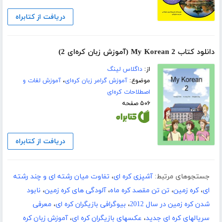
دریافت از کتابراه
دانلود کتاب My Korean 2 (آموزش زبان کره‌ای 2)
از:
داگلاس لینگ
موضوع:
آموزش گرامر زبان کره‌ای
،
آموزش لغات و
اصطلاحات کره‌ای
۵۰۶ صفحه
دریافت از کتابراه
جستجوهای مرتبط:
آشپزی کره ای
،
تفاوت میان رشته ای و چند رشته
ای
،
کره زمین
،
تن تن مقصد کره ماه
،
آلودگی های کره زمین
،
نابود
شدن کره زمین در سال 2012
،
بیوگرافی بازیگران کره ای
،
معرفی
سریالهای کره ای جدید
،
عکسهای بازیگران کره ای
،
آموزش زبان کره