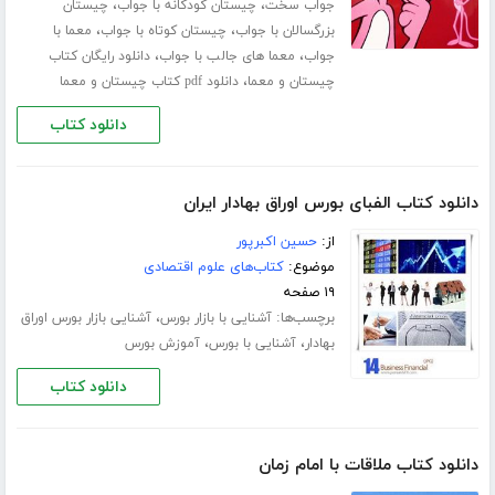
،
،
جواب سخت
چیستان کودکانه با جواب
چیستان
،
،
بزرگسالان با جواب
چیستان کوتاه با جواب
معما با
،
،
جواب
معما های جالب با جواب
دانلود رایگان کتاب
،
چیستان و معما
دانلود pdf کتاب چیستان و معما
دانلود کتاب
دانلود کتاب الفبای بورس اوراق بهادار ایران
از:
حسین اکبرپور
موضوع:
کتاب‌های علوم اقتصادی
۱۹ صفحه
برچسب‌ها:
،
آشنایی با بازار بورس
آشنایی بازار بورس اوراق
،
،
بهادار
آشنایی با بورس
آموزش بورس
دانلود کتاب
دانلود کتاب ملاقات با امام زمان