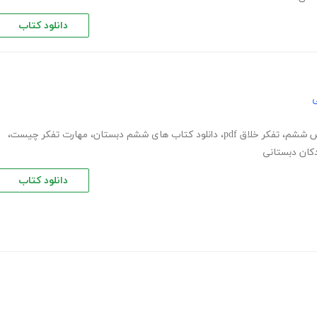
دانلود کتاب
ی
هش ششم
،
تفکر خلاق pdf
،
دانلود کتاب های ششم دبستان
،
مهارت تفکر چیست
،
کان دبستانی
دانلود کتاب