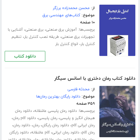
از:
محسن محمدزاده برزگر
موضوع:
کتاب‌های مهندسی برق
۱۰ صفحه
برچسب‌ها:
،
،
آموزش برق صنعتی
برق صنعتی
آشنایی با
،
،
تجهیزات برق صنعتی
طریقه نصب کنترل بار
تنظیم
،
کنترل بار
انواع کنترل بار
دانلود کتاب
دانلود کتاب رمان دختری با اسانس سیگار
از:
محدثه فارسی
موضوع:
دانلود رایگان بهترین رمان‌ها
۳۵۹ صفحه
برچسب‌ها:
،
دانلود رمان پلیسی عاشقانه
دانلود رمان
،
،
،
هیجان انگیز و پلیسی
رمان پلیسی
دانلود pdf رمان
،
،
،
،
رمان ایرانی pdf
دانلود رمان رایگان
رمان
دانلود رمان
،
،
،
رمان pdf
دانلود رمان ایرانی
pdf عاشقانه
دانلود رایگان
،
،
،
رمان عاشقانه
دانلود رمان عاشقانه
رمان عاشقانه
دانلود