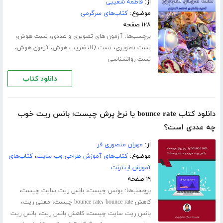
از:
فاطمه شعیبی
موضوع:
کتاب‌های سرگرمی
۱۲۸ صفحه
برچسب‌ها:
،
،
آزمون های تصویری و عددی
تست هوش
،
،
،
،
تست تصویری
تست IQ
ضریب هوش
آزمون هوش
تست روانشناسی
دانلود کتاب
دانلود کتاب bounce rate یا نرخ پرش چیست؛ بانس ریت خوب
چه عددی است؟
از:
مهران منصوری فر
موضوع:
کتاب‌های آموزش طراحی وب سایت
،
کتاب‌های
آموزش اینترنت
۱۹ صفحه
برچسب‌ها:
،
،
بونس چیست
بانس ریت سایت چیست
،
،
،
کاهش bounce rate
bounce rate چیست
معنی ریت
،
،
بانس ریت سایت چیست
کاهش بانس ریت
بانس ریت