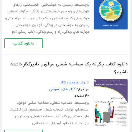
برچسب‌ها:
،
،
رسیدن به خوشبختی
خوشبختی
رازهای
،
،
خوشبختی
راه های خوشبختی در زندگی
چگونه احساس
،
،
،
خوشبختی کنیم
احساس خوشبختی چیست
خوشبختی
،
،
رسیدن به خوشبختی در زندگی
قوانین خوشبختی
،
،
مهارت های زندگی
راه و رسم زندگی
آداب زندگی pdf
دانلود کتاب
دانلود کتاب چگونه یک مصاحبه شغلی موفق و تاثیرگذار داشته
باشیم؟
از:
رضا فریدون نژاد
موضوع:
کتاب‌های عمومی
۴۲ صفحه
برچسب‌ها:
،
،
مصاحبه شغلی
مصاحبه شغلی موفق
،
،
،
استخدام
فرایند انتخاب شغل
جستجوی کار
تاکتیک
،
،
های جستجوی کار
آداب مصاحبه شغلی
رایجترین
،
سوالات استخدام
فرم های استخدامی