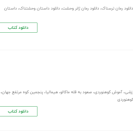
انلود رمان ترسناک
،
دانلود رمان ژانر وحشت
،
دانلود داستان وحشتناک
،
داستان
دانلود کتاب
رزشی
،
آموش کوهنوردی
،
صعود به قله ماکالو
،
هیمالیا
،
پنجمین کوه مرتفع جهان
،
کوهنوردی
دانلود کتاب