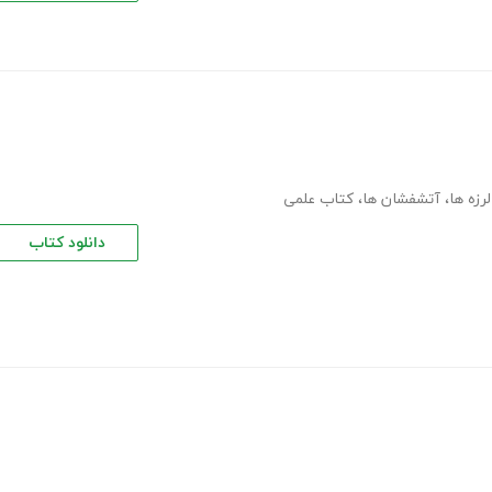
رزه ها
،
آتشفشان ها
،
کتاب علمی
دانلود کتاب