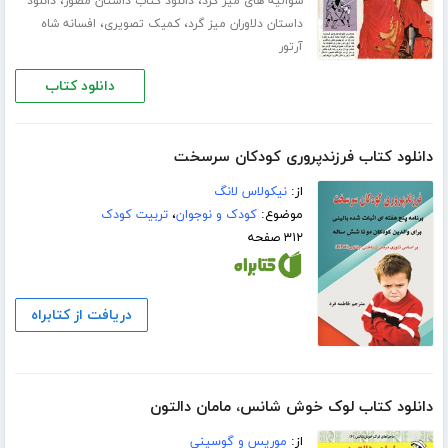
،
،
شوالیه های میز گرد
دانلود کتاب داستان مصور
دانلود
،
،
داستان دلاوران میز گرد
کمیک تصویری
افسانه شاه
آرتور
دانلود کتاب
دانلود کتاب فرزندپروری کودکان سرسخت
از:
نیکولاس لانگ
موضوع:
کودک و نوجوان
،
تربیت کودک
۳۱۲ صفحه
دریافت از کتابراه
دانلود کتاب لوک خوش شانس، مامان دالتون
از:
موریس و گوسینی