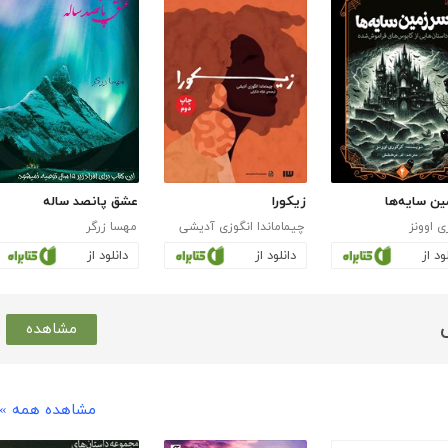
ین سایه‌ها
زیکورا
عشق پانصد ساله
ی اوونز
چیماماندا انگوزی آدیشی
مهسا زرگر
ود از
دانلود از
دانلود از
مشاهده
مشاهده همه »