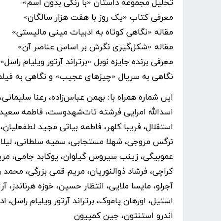
تحلیل مجموعه داستان «با رنگی بدون اسم»
معرفی کتاب «یک روز با هفت هزار سالگان»
مقاله «نگاهی کوتاه به ادبیات مینی مالیستی»
مقاله «شکل‌گیری نگرش بر اساس عناصر آن»
معرفی برنده جایزه نوبل «برتراند آرتور ویلیام راسل»
نگاهی به سریال «چیزهای عجیب» و نگاهی به فیلم 
این شماره همراه با: بهمن عباس‌زاده، رعنا سلیمان
اسدالله امرایی فرشته تات‌شهدوست، فاطمه سعیدی، 
استقلال، فریبا کلهر، فاطمه بیاتی مجید لطفعلیان
نرگس مروجی، شهلا مستجابی، سمیه سلطانی، لیلا 
عموبیگی، زینب سیروس گیلوان، یوکابد جامی، مریم
کراچی، فرشاد ذوالنوریان، مریم قمی بزرگی، محمد 
آجرلو، مایسا ملایی، انتظار حسین، خوزه هرناندز، 
استیل، اورهان پاموک، برتراند آرتور ویلیام راسل، اد
اندرو استنتون، جین کمپیون