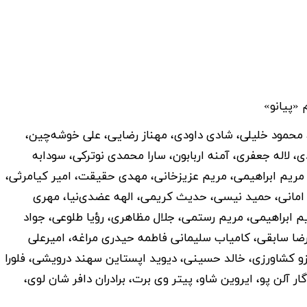
«پیانو»
ی، محمود خلیلی، شادی داودی، مهناز رضایی، علی خوشه‌چین،
لاله جعفری، آمنه اربابون، سارا محمدی نوترکی، سودابه
، مریم ابراهیمی، مریم عزیزخانی، مهدی حقیقت، امیر کیامرثی،
امانی، حمید نیسی، حدیث کریمی، الهه عضدی‌نیا، مهری
 ابراهیمی، مریم رستمی، جلال مظاهری، رؤیا طلوعی، جواد
رضا سابقی، کامیاب سلیمانی فاطمه حیدری مراغه، امیرعلی
آرزو کشاورزی، خالد حسینی، دیوید اپستاین سهند درویشی، فلورا
گار آلن پو، ایروین شاو، پیتر وی برت، برادران دافر شان لوی،