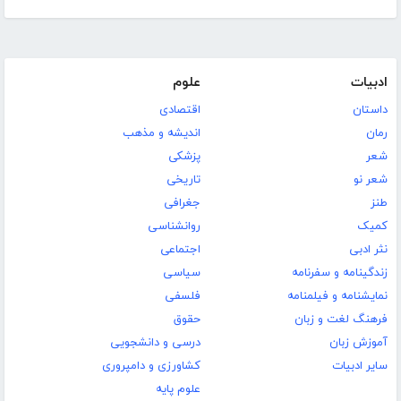
ادبیات
علوم
داستان
اقتصادی
رمان
اندیشه و مذهب
شعر
پزشکی
شعر نو
تاریخی
طنز
جغرافی
کمیک
روانشناسی
نثر ادبی
اجتماعی
زندگینامه و سفرنامه
سیاسی
نمایشنامه و فیلمنامه
فلسفی
فرهنگ لغت و زبان
حقوق
آموزش زبان
درسی و دانشجویی
سایر ادبیات
کشاورزی و دامپروری
علوم پایه