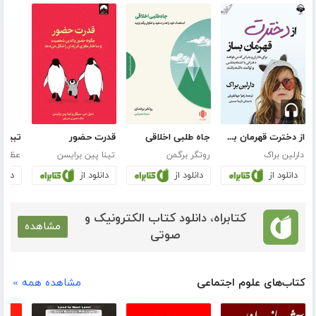
از دخترت قهرمان بساز
جاه طلبی اخلاقی
قدرت حضور
دارلین براک
روتگر برگمن
تینا پین برایسن
عظیم 
دانلود از
دانلود از
دانلود از
دانلو
کتابراه، دانلود کتاب الکترونیک و
مشاهده
صوتی
کتاب‌های علوم اجتماعی
مشاهده همه »