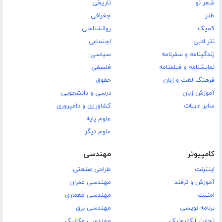
شعر نو
تاریخی
طنز
جغرافی
کمیک
روانشناسی
نثر ادبی
اجتماعی
زندگینامه و سفرنامه
سیاسی
نمایشنامه و فیلمنامه
فلسفی
فرهنگ لغت و زبان
حقوق
آموزش زبان
درسی و دانشجویی
سایر ادبیات
کشاورزی و دامپروری
علوم پایه
علوم دیگر
کامپیوتر
مهندسی
اینترنت
طراحی صنعتی
آموزش و ترفند
مهندسی عمران
امنیت
مهندسی معماری
برنامه نویسی
مهندسی برق
تجارت الکترونیک
مهندسی مکانیک