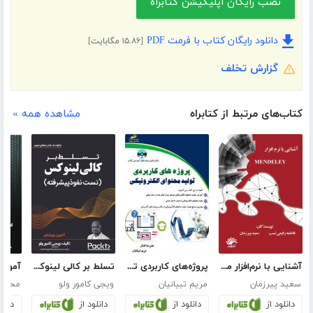
نصب رایگان اپلیکیشن کتابراه
دانلود رایگان کتاب با فرمت PDF
[۱۵.۸۶ مگابایت]
گزارش تخلف
کتاب‌های مرتبط از کتابراه
مشاهده همه »
آشنایی با نرم‌افزار مندلی Mendeley
پروژه‌های کاربردی تولید محتوای الکترونیکی
تسلط بر کالی‌ لینوکس (تست نفوذ پیشرفته)
سعید پیرزمان
مریم تبیانیان
ویجی کامور ولو
محمدرض
دانلود از
دانلود از
دانلود از
دانلو