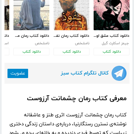
دانلود کتاب عشق اونیونگ
دانلود کتاب رمان نفوذ ناپذیر
دانلود کتاب رمان من ترانه نیستم
جیمز اسکارث گیل
نامشخص
نامشخص
استانل
دانلود کتاب
دانلود کتاب
دانلود کتاب
د
کانال تلگرام کتاب سبز
عضویت
معرفی کتاب رمان چشمانت آرزوست
کتاب
رمان چشمانت آرزوست
اثری طنز و عاشقانه
نوشته‌ی
نسترن رستگارنیا
، درباره‌ی داستان زندگی دختری
زیباست که توسط فردی دزدیده و به خانه‌ای برده می‌شود