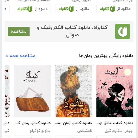
جواد حسینی
منیژه آرمین
الکساندر مک کال اسمیت
مینا خ
دانلود از
دانلود از
دانلود از
دانلو
کتابراه، دانلود کتاب الکترونیک و
مشاهده
صوتی
دانلود رایگان بهترین رمان‌ها
مشاهده همه »
دانلود کتاب عشق اونیونگ
دانلود کتاب رمان نفوذ ناپذیر
دانلود کتاب رمان کیمیاگر
جیمز اسکارث گیل
نامشخص
پائولو کوئیلو
کیم ج