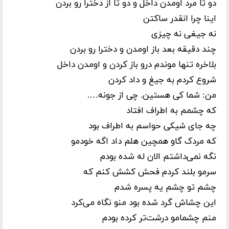
دو تا مرد اومدن داخل و دو تا از دخترا رو بردن
اینا چرا انقدر ساکتن
نه جیغی نه چیزی
چند دقیقه بعد باز اومدن و دخترا رو بردن
بلاخره تنها موندم درو باز کردن و اومدن داخل
شروع کردم به جیغ و داد کردن
من: شما کی هستین. چی از جونه….
که چشمم به اطراف افتاد
چه جای شیکی حواسم به اطراف بود
که مردک گاو همچین هلم داد اگه خودمو
نگه نمی‌داشتم الان له شده بودم
سرمو بلند کردم فحش کشش کنم که
چشم تو چشم یه پسره شدم
این چشاش گرد شده بود منو نگاه می‌کرد
منم چشمامو درشت‌تر کرده بودم