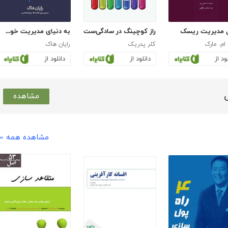
 مدیریت ریسک
راز کوچینگ در سادگی‌ست
به دنیای مدیریت خوش آمدید
 ام. مارک
کلر پدریک
رایان هاک
ود از
دانلود از
دانلود از
مشاهده
مشاهده همه »