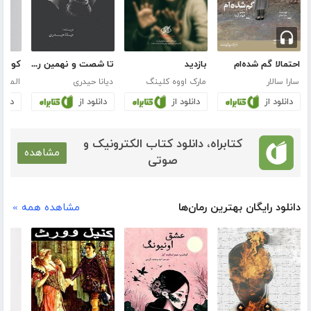
احتمالا گم شده‌ام
بازدید
تا شصت و نهمین روز آسمان دلتنگ ماست
کوتوله
سارا سالار
مارک اووه کلینگ
دیانا حیدری
المور ل
دانلود از
دانلود از
دانلود از
دانلو
کتابراه، دانلود کتاب الکترونیک و
مشاهده
صوتی
دانلود رایگان بهترین رمان‌ها
مشاهده همه »