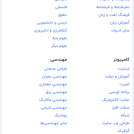
نمایشنامه و فیلمنامه
فلسفی
فرهنگ لغت و زبان
حقوق
آموزش زبان
درسی و دانشجویی
سایر ادبیات
کشاورزی و دامپروری
علوم پایه
علوم دیگر
کامپیوتر
مهندسی
اینترنت
طراحی صنعتی
آموزش و ترفند
مهندسی عمران
امنیت
مهندسی معماری
برنامه نویسی
مهندسی برق
تجارت الکترونیک
مهندسی مکانیک
سخت افزار
مهندسی شیمی
شبکه
روباتیک
طراحی وب سایت
سایر مهندسی‌ها
گرافیک