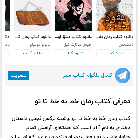
دانلود کتاب رمان نفوذ ناپذیر
دانلود کتاب عشق اونیونگ
دانلود کتاب رمان کیمیاگر
نامشخص
جیمز اسکارث گیل
پائولو کوئیلو
نامش
دانلود کتاب
دانلود کتاب
دانلود کتاب
د
کانال تلگرام کتاب سبز
عضویت
معرفی کتاب رمان خط به خط تا تو
کتاب رمان
خط به خط تا تو
نوشته
نرگس نجمی
داستان
دختری به نام آرام است که حادثه‌ای آرامش تمام
خانواده‌اش را به یغما برده، او مانده و دو مرد که نمی‌داند