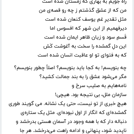
راه جویم به بهاری که زمستان شده است
من که از عشق گذشتم ز چه رو
قصه‌ی
من
مثل تقدیرِ غمِ یوسف کنعان شده است
دیرفهمیم
از این شهر که افسوس اما
قَسمِ سود و زیان ظاهر ایمان شده است
این دلِ گمشده را سخت به آغوشت کَش
که به فتوای تو او عاقبت انسان شده است
چه بنویسم! به کجا باید بنویسم؟
اصلاً
چطور بنویسم؟
مگر
می‌شود
عشق را به بند جمالت کشید؟
نامه‌هایم
به صلیب سرخ و
سازمان ملل،
بی
نتیجه
بود. هیچی!
هیچ خبری از تو نیست، حتی
یک
نشانه.
می
گویند
طوری
گمشده‌ای
که انگار از
اول
نبوده‌ای
. مثل
یک
ستاره‌ی
دنباله
دار
که با همه وجود در آسمان هستی بدرخشد و
ناپدید شود، پنهانی و ادامه راهت
می‌درخشد
.
هر جا