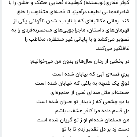
کوثر غفاری(نویسنده) کوشیده فضایی خشک و خشن را با
شاعرانه‌هایی
لطیف درآمیزد تا
قصه‌ای
متفاوت را خلق
کند. رمانی
مکاتبه‌ای
که با ناپدید شدن ناگهانی یکی از
قهرمان‌های
داستان،
ماجراجویی‌های
منحصربه‌فردی
را به
تصویر
می‌کشد
و با پایانی
غیر
منتظره
، مخاطب را
غافلگیر
می‌کند
.
در بخشی از رمان
سال‌های
بدون من
می‌خوانیم
:
پریِ
قصه‌ی
آبی که بیابان شده است
ذوقِ
یک
غنچه به باغی که خیابان شده است
خسته‌ام
مثل صدای غمی از
حنجره‌ای
یا
دو
چشمی
که ز دیدار تو حیران شده است
دل قسم داده مرا کافر عشقت باشم
من مسلمان
شده‌ام
او ز تو گریان شده است
دست رَد بر دل تقدیر زدم تا با تو