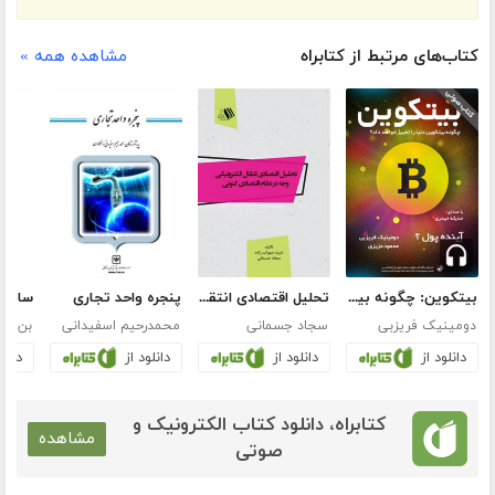
کتاب‌های مرتبط از کتابراه
مشاهده همه »
بیتکوین: چگونه بیتکوین دنیا را تغییر خواهد داد؟
تحلیل اقتصادی انتقال الکترونیکی وجه در نظام اقتصادی کنونی
پنجره واحد تجاری
دومینیک فریزبی
سجاد جسمانی
محمدرحیم اسفیدانی
بن جی
دانلود از
دانلود از
دانلود از
دانلو
کتابراه، دانلود کتاب الکترونیک و
مشاهده
صوتی