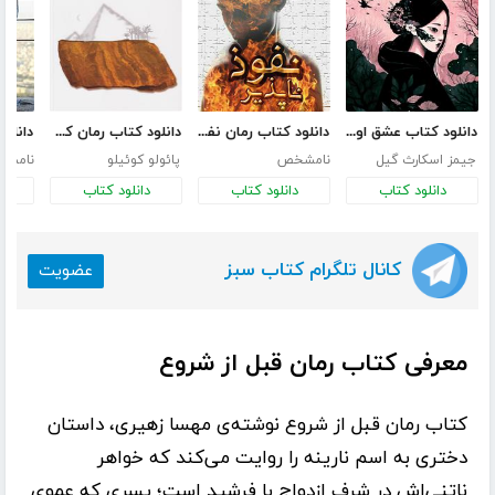
دانلود کتاب عشق اونیونگ
دانلود کتاب رمان نفوذ ناپذیر
دانلود کتاب رمان کیمیاگر
جیمز اسکارث گیل
نامشخص
پائولو کوئیلو
نامش
دانلود کتاب
دانلود کتاب
دانلود کتاب
د
کانال تلگرام کتاب سبز
عضویت
معرفی کتاب رمان قبل از شروع
کتاب
رمان قبل از شروع
نوشته‌ی
مهسا زهیری
، داستان
دختری به اسم نارینه را روایت می‌کند که خواهر
ناتنی‌اش در شرف ازدواج با فرشید است؛ پسری که عموی