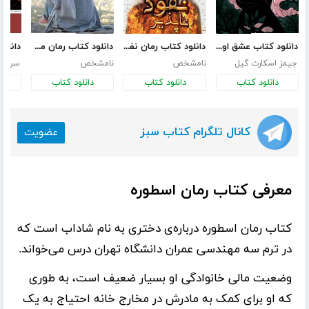
دانلود کتاب عشق اونیونگ
دانلود کتاب رمان نفوذ ناپذیر
دانلود کتاب رمان من ترانه نیستم
جیمز اسکارث گیل
نامشخص
نامشخص
سر وال
دانلود کتاب
دانلود کتاب
دانلود کتاب
د
کانال تلگرام کتاب سبز
عضویت
معرفی کتاب رمان اسطوره
کتاب
رمان اسطوره
درباره‌ی دختری به نام شاداب است که
در ترم سه مهندسی عمران دانشگاه تهران درس می‌خواند.
وضعیت مالی خانوادگی او بسیار ضعیف است، به طوری
که او برای کمک به مادرش در مخارج خانه احتیاج به یک