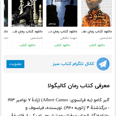
دانلود کتاب رمان نفوذ ناپذیر
دانلود کتاب رمان دو جدایی عاشقانه
دانلود کتاب رمان شاه شطرنج
نامشخص
مهسا حافظی
نامشخص
نامش
دانلود کتاب
دانلود کتاب
دانلود کتاب
د
کانال تلگرام کتاب سبز
عضویت
معرفی کتاب رمان کالیگولا
آلبر کامو (به فرانسوی: Albert Camus) (زادهٔ ۷ نوامبر ۱۹۱۳
- درگذشتهٔ ۴ ژانویه ۱۹۶۰). نویسنده، فیلسوف و
روزنامه‌نگار الجزایری-فرانسوی‌تبار بود. او یکی از فلاسفهٔ