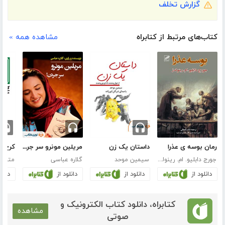
گزارش تخلف
کتاب‌های مرتبط از کتابراه
مشاهده همه »
رمان بوسه ی‌ عذرا
داستان یک زن
مریلین مونرو سر جردن!
کرج ح
جورج دابلیو. ام. رینولدز
سیمین موحد
گلاره عباسی
متین 
دانلود از
دانلود از
دانلود از
دانلو
کتابراه، دانلود کتاب الکترونیک و
مشاهده
صوتی