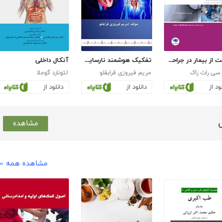
مراقبت از بیمار در جراحی الکساندر 2019 - جلد پنجم
تفکیک هوشمند نارسایی‌های دریچه‌ای قلب با استفاده از شبکه عصبی مبتنی بر موجک
آنکال داخلی
سی راث راک
مریم فیروزی قرابقلو
لئونارد گوملا
ود از
دانلود از
دانلود از
مشاهده
مشاهده همه »