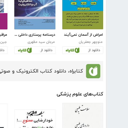
امراض از آسمان نمی‌آیند
درسنامه پرستاری داخلی - جراحی برونر و سودارث: سرطان
منوچهر جعفریان
مرجان سید مظهری
جین 
دانلود از
دانلود از
دانل
کتابراه، دانلود کتاب الکترونیک و صوتی
کتاب‌های علوم پزشکی