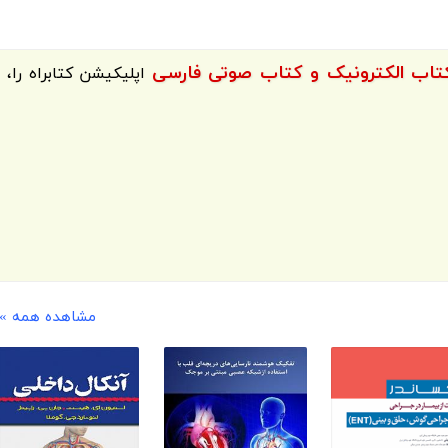
اپلیکیشن
کتابراه
را،
مشاهده همه »