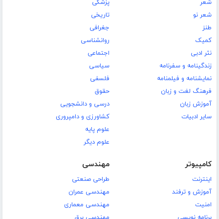
شعر
پزشکی
شعر نو
تاریخی
طنز
جغرافی
کمیک
روانشناسی
نثر ادبی
اجتماعی
زندگینامه و سفرنامه
سیاسی
نمایشنامه و فیلمنامه
فلسفی
فرهنگ لغت و زبان
حقوق
آموزش زبان
درسی و دانشجویی
سایر ادبیات
کشاورزی و دامپروری
علوم پایه
علوم دیگر
کامپیوتر
مهندسی
اینترنت
طراحی صنعتی
آموزش و ترفند
مهندسی عمران
امنیت
مهندسی معماری
برنامه نویسی
مهندسی برق