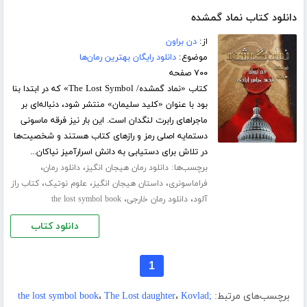
دانلود کتاب نماد گمشده
از:
دن براون
موضوع:
دانلود رایگان بهترین رمان‌ها
۷۰۰ صفحه
کتاب «نماد گمشده/ The Lost Symbol» که در ابتدا بنا
بود با عنوان «کلید سلیمان» منتشر شود، دنباله‌ای بر
ماجراهای رابرت لنگدان است. این بار نیز فرقه ماسونی
دستمایه اصلی رمز و رازهای کتاب هستند و شخصیت‌ها
در تلاش برای دستیابی به دانش اسرارآمیز نیاکان...
برچسب‌ها:
،
،
دانلود رمان هیجان انگیز
دانلود رمان
،
،
،
فراماسونری
داستان هیجان انگیز
علوم نوتیک
کتاب راز
،
،
آلود
دانلود رمان خارجی
the lost symbol book
دانلود کتاب
1
برچسب‌های مرتبط:
Kovlad;
،
The Lost daughter
،
the lost symbol book