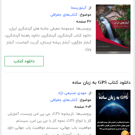
از:
آیتوریسما
موضوع:
کتاب‌های جغرافی
۴۲ صفحه
برچسب‌ها:
،
مجموعه معرفی جاذبه های گردشگری ایران
،
،
،
دانلود کتاب گردشگری
گردشگری
دانلود راهنما گردشگری
،
،
،
آبشار مارگون
آبشار بیشه لرستان
گریت کجاست
آبشار
وارک
دانلود کتاب
دانلود کتاب GPS به زبان ساده
از:
مهدی صنیعی نژاد
موضوع:
کتاب‌های جغرافی
۲۰۴ صفحه
برچسب‌ها:
،
،
تاریخچه GPS
جی پی اس چیست
آموزش
،
،
کار با انواع GPS
نحوه کار با جی پی اس
سیستم
،
،
موقعیت یاب جهانی
سیستم موقعیت یاب جهانی gps
،
جی پی اس
آموزش جی پی اس