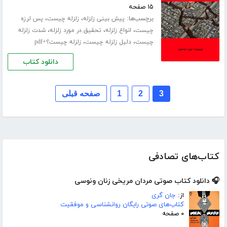
۱۵ صفحه
برچسب‌ها:
،
،
پیش بینی زلزله
زلزله چیست
پس لرزه
،
،
،
چیست
انواع زلزله
تحقیق در مورد زلزله
شدت زلزله
،
،
چیست
دلیل زلزله چیست
زلزله چیست؟+pdf
دانلود کتاب
3
2
1
صفحه قبلی
کتاب‌های تصادفی
🎧 دانلود کتاب صوتی مردان مریخی زنان ونوسی
از:
جان گری
کتاب‌های صوتی رایگان روانشناسی و موفقیت
۰ صفحه