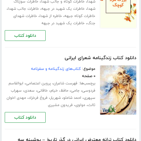
،
،
شهدا
خاطرات کوتاه و جالب شهدا
خاطرات سوزناک
،
،
،
شهدا
خاطرات یک شهید در جبهه
خاطرات جالب شهدا
،
،
خاطرات کوتاه جبهه
خاطره از شهدا
خاطرات شهدای
،
جنگ
خاطرات یک شهید در جبهه
دانلود کتاب
دانلود کتاب زندگینامه شعرای ایرانی
موضوع:
کتاب‌های زندگینامه و سفرنامه
۰ صفحه
برچسب‌ها:
،
،
فهرست شاعران
پروین اعتصامی
ابوالقاسم
،
،
،
،
،
،
فردوسی
جامی
حافظ
خیام
خاقانی
سعدی
سهراب
،
،
،
،
سپهری
احمد شاملو
شهریار
فروغ فرخزاد
مهدی اخوان
،
،
ثالث
مولوی
فریدون مشیری
دانلود کتاب
دانلود کتاب ترانه معترض ایرانی در گذر تاریخ – پوشینه سه