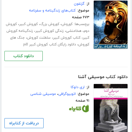
از:
گزنفون
موضوع:
کتاب‌های زندگینامه و سفرنامه
۶۷۳ صفحه
برچسب‌ها:
،
،
،
کوروش
کوروش بزرگ
کوروش کبیر
کوروش
،
،
،
دوم
هخامنشی
زندگی کوروش کبیر
زندگینامه کوروش
،
،
،
کبیر
کتاب کوروش کبیر
سلطنت کوروش
جنگ های
،
کوروش
دانلود رایگان کتاب کوروش کبیر pdf
دانلود کتاب
دانلود کتاب موسیقی آشنا
از:
اری دلوکا
موضوع:
اتوبیوگرافی
،
موسیقی شناسی
۹۱ صفحه
دریافت از کتابراه