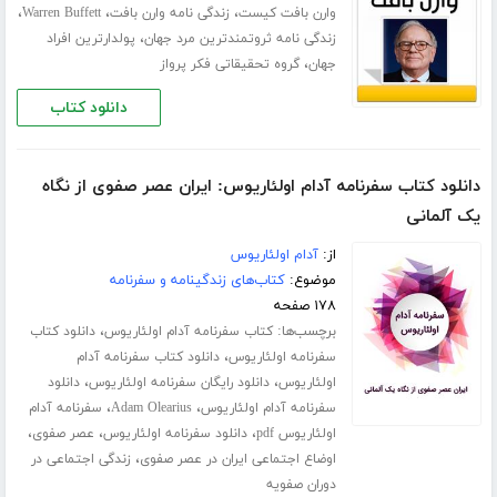
،
،
،
وارن بافت کیست
زندگی نامه وارن بافت
Warren Buffett
،
زندگی نامه ثروتمندترین مرد جهان
پولدارترین افراد
،
جهان
گروه تحقیقاتی فکر پرواز
دانلود کتاب
دانلود کتاب سفرنامه آدام اولئاریوس: ایران عصر صفوی از نگاه
یک آلمانی
از:
آدام اولئاریوس
موضوع:
کتاب‌های زندگینامه و سفرنامه
۱۷۸ صفحه
برچسب‌ها:
،
کتاب سفرنامه آدام اولئاریوس
دانلود کتاب
،
سفرنامه اولئاریوس
دانلود کتاب سفرنامه آدام
،
،
اولئاریوس
دانلود رایگان سفرنامه اولئاریوس
دانلود
،
،
سفرنامه آدام اولئاریوس
Adam Olearius
سفرنامه آدام
،
،
،
اولئاریوس pdf
دانلود سفرنامه اولئاریوس
عصر صفوی
،
اوضاع اجتماعی ایران در عصر صفوی
زندگی اجتماعی در
دوران صفویه