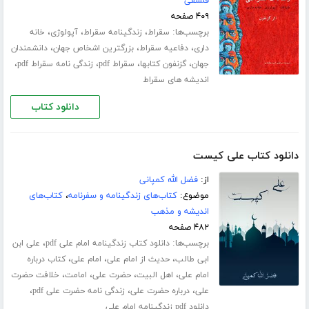
فلسفی
۴۰۹ صفحه
برچسب‌ها:
،
،
،
سقراط
زندگینامه سقراط
آپولوژی
خانه
،
،
،
داری
دفاعیه سقراط
بزرگترین اشخاص جهان
دانشمندان
،
،
،
،
جهان
گزنفون کتابها
سقراط pdf
زندگی نامه سقراط pdf
اندیشه های سقراط
دانلود کتاب
دانلود کتاب علی کیست
از:
فضل الله کمپانی
موضوع:
کتاب‌های زندگینامه و سفرنامه
،
کتاب‌های
اندیشه و مذهب
۴۸۲ صفحه
برچسب‌ها:
،
دانلود کتاب زندگینامه امام علی pdf
علی ابن
،
،
،
ابی طالب
حدیث از امام علی
امام علی
کتاب درباره
،
،
،
،
امام علی
اهل البیت
حضرت علی
امامت
خلافت حضرت
،
،
،
علی
درباره حضرت علی
زندگی نامه حضرت علی pdf
دانلود pdf زندگینامه امام علی