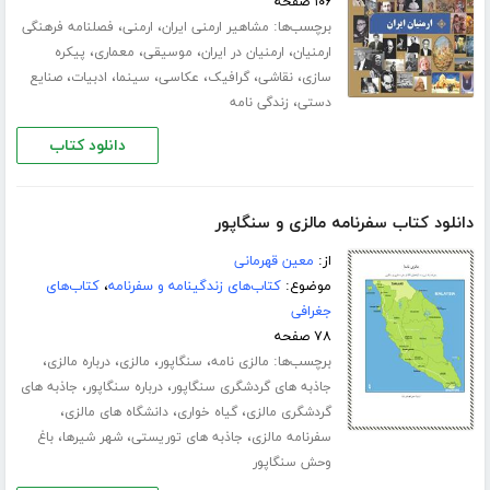
۱۰۶ صفحه
برچسب‌ها:
،
،
مشاهیر ارمنی ایران
ارمنی
فصلنامه فرهنگی
،
،
،
،
ارمنیان
ارمنیان در ایران
موسیقی
معماری
پیکره
،
،
،
،
،
،
سازی
نقاشی
گرافیک
عکاسی
سینما
ادبیات
صنایع
،
دستی
زندگی نامه
دانلود کتاب
دانلود کتاب سفرنامه مالزی و سنگاپور
از:
معین قهرمانی
موضوع:
کتاب‌های زندگینامه و سفرنامه
،
کتاب‌های
جغرافی
۷۸ صفحه
برچسب‌ها:
،
،
،
،
مالزی نامه
سنگاپور
مالزی
درباره مالزی
،
،
جاذبه های گردشگری سنگاپور
درباره سنگاپور
جاذبه های
،
،
،
گردشگری مالزی
گیاه خواری
دانشگاه های مالزی
،
،
،
سفرنامه مالزی
جاذبه های توریستی
شهر شیرها
باغ
وحش سنگاپور