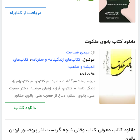
دریافت از کتابراه
دانلود کتاب بانوی ملکوت
از:
مهدی فصاحت
موضوع:
کتاب‌های زندگینامه و سفرنامه
،
کتاب‌های
اندیشه و مذهب
۹۰ صفحه
برچسب‌ها:
،
،
سرگذشت حضرت ام کلثوم
ام کلثوم(س)
،
،
زندگی نامه ام کلثوم
فرزند زهرای مرضیه
دختر حضرت
،
،
،
علی
بانوی اسلام
دفاع از حضرت علی
بانوی مظلوم
دانلود کتاب
دانلود کتاب معرفی کتاب وقتی نیچه گریست اثر پروفسور اروین
یالوم