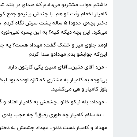
داشتم جواب مشتریو می‌دادم که صدای در بلند شد.
کامیار اخمام رفت تو هم. با چندش بینیمو جمع کرد
دختر بچه‌ی حدودا ۵ ساله پشت سرش 
می‌کرد. این بچه دیگه کیه؟ به این پسره نمی‌خوره 
اومد جلوی میز و خشک گفت: مهداد هست؟ یه چشم
این‌که جوابشو بدم مهدادو صدا کردم
- من: آقای متین...آقای متین یکی کارتون داره.
بی‌توجه به کامیار به مشتری که تازه اومده بود لب
بلوز کامیار و هی می‌کشید.
- مهداد: بله نیکو خانو...چشمش به کامیار افتاد و
- : به سلام کامیار چه طوری رفیق؟ چه عجب یادی ا
مهداد و کامیار دست دادن. مهداد چشمش به دختر ب