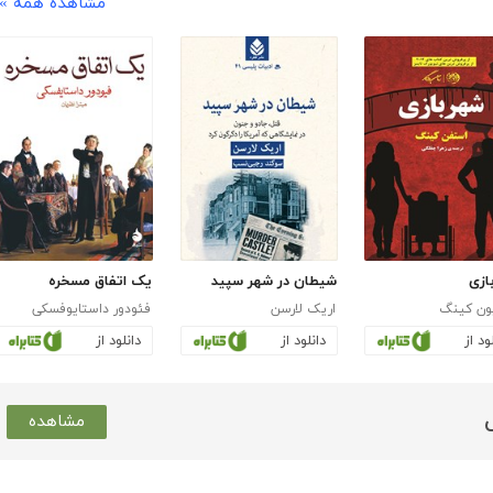
مشاهده همه »
ازی
شیطان در شهر سپید
یک اتفاق مسخره
ون کینگ
اریک لارسن
فئودور داستایوفسکی
ود از
دانلود از
دانلود از
مشاهده