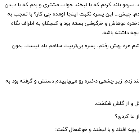
 سرمو بلند کردم که با لبخند جواب مشتری و بدم که با دیدن
م. چیش... این پسره نکبت اینجا اومده چی کار؟ با تعجب به
نگاه کردم. دختره موهاش و خرگوشی بسته بود و کنجکاو به اطراف نگاه
بچه داشته باشه.
 غره بهش رفتم. پسره بی‌تربیت سلامم بلد نیست. بدون
خند زدم. زیر چشمی دختره رو می‌پاییدم دستش و گرفته بود به
 گل و از گلش شکفت.
ز ما کردی؟
چه افتاد و با لبخند و خوشحال گفت: