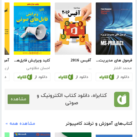
فرمول های مدیریت پروژه قابل استفاده در MS-Project و پراجکت سرور
آفیس 2016
کلید ویرایش فایل‌های صوتی
محمد افشار
...
احسان مظلومی
ارین او
دانلود از
دانلود از
دانلود از
دانلو
کتابراه، دانلود کتاب الکترونیک و
مشاهده
صوتی
کتاب‌های آموزش و ترفند کامپیوتر
مشاهده همه »