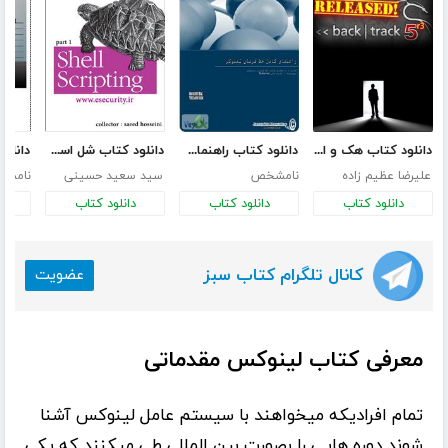
دانلود کتاب هک و امنیت با BackTrack-R3
دانلود کتاب راهنمای کامل خط فرمان لینوکس
دانلود کتاب شل اسکریپت نویسی در لینوکس - جلد 1
علیرضا عظیم زاده
نامشخص
سید سعید حسینی
نامش
دانلود کتاب
دانلود کتاب
دانلود کتاب
د
کانال تلگرام کتاب سبز
عضویت
معرفی کتاب لینوکس مقدماتی
تمام افرادیکه میخواهند با سیستم عامل لینوکس آشنا
شوند دوره هایی را بصورت بین المللی طی میکنند که یکی