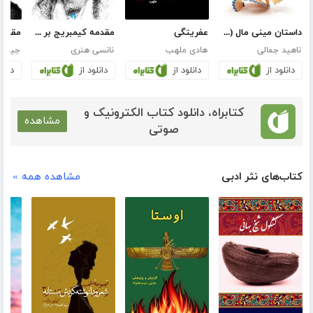
داستان مینی مال (طرح ساده، نثر موجز)
عفریتگی
مقدمه کیمبریج بر جورج الیوت
ناهید جمالی
هادی ملهب
نانسی هنری
جیمز 
دانلود از
دانلود از
دانلود از
دانلو
کتابراه، دانلود کتاب الکترونیک و
مشاهده
صوتی
کتاب‌های نثر ادبی
مشاهده همه »