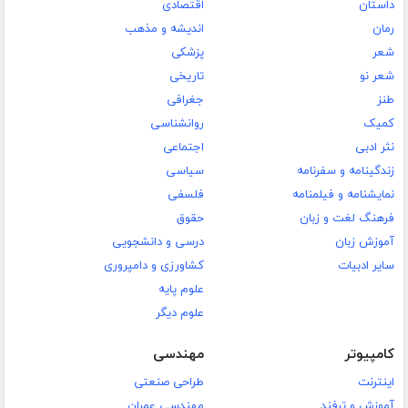
داستان
اقتصادی
رمان
اندیشه و مذهب
شعر
پزشکی
شعر نو
تاریخی
طنز
جغرافی
کمیک
روانشناسی
نثر ادبی
اجتماعی
زندگینامه و سفرنامه
سیاسی
نمایشنامه و فیلمنامه
فلسفی
فرهنگ لغت و زبان
حقوق
آموزش زبان
درسی و دانشجویی
سایر ادبیات
کشاورزی و دامپروری
علوم پایه
علوم دیگر
کامپیوتر
مهندسی
اینترنت
طراحی صنعتی
آموزش و ترفند
مهندسی عمران