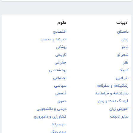
ادبیات
علوم
داستان
اقتصادی
رمان
اندیشه و مذهب
شعر
پزشکی
شعر نو
تاریخی
طنز
جغرافی
کمیک
روانشناسی
نثر ادبی
اجتماعی
زندگینامه و سفرنامه
سیاسی
نمایشنامه و فیلمنامه
فلسفی
فرهنگ لغت و زبان
حقوق
آموزش زبان
درسی و دانشجویی
سایر ادبیات
کشاورزی و دامپروری
علوم پایه
علوم دیگر