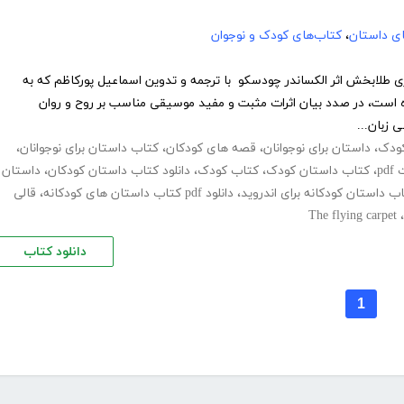
های داستان
،
کتاب‌های کودک و نوجوان
تری طلابخش اثر الکساندر چودسکو با ترجمه و تدوین اسماعیل پورکاظم که به
 است، در صدد بیان اثرات مثبت و مفید موسیقی مناسب بر روح و روان
ی زبان...
ودک
،
داستان برای نوجوانان
،
قصه های کودکان
،
کتاب داستان برای نوجوانان
،
p
،
کتاب داستان کودک
،
کتاب کودک
،
دانلود کتاب داستان کودکان
،
داستان
اب داستان کودکانه برای اندروید
،
دانلود pdf کتاب داستان های کودکانه
،
قالی
The flying carpet
،
دانلود کتاب
1