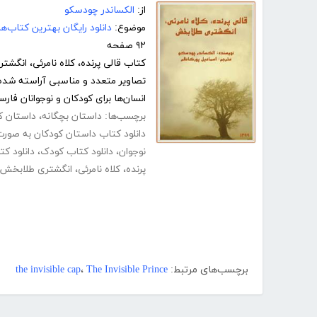
از:
الکساندر چودسکو
موضوع:
دانلود رایگان بهترین کتاب‌
۹۲ صفحه
کتاب قالی پرنده، کلاه نامرئی، انگش
تصاویر متعدد و مناسبی آراسته شده
انسان‌ها برای کودکان و نوجوانان فارس
برچسب‌ها:
داستان بچگانه
،
داستان ک
دانلود کتاب داستان کودکان به صورت df
نوجوان
،
دانلود کتاب کودک
،
دانلود کت
پرنده، کلاه نامرئی، انگشتری طلابخش
برچسب‌های مرتبط:
The Invisible Prince
،
the invisible cap