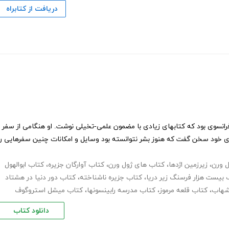
دریافت از کتابراه
 فرانسوی بود که کتابهای زیادی با مضمون علمی-تخیلی نوشت. او هنگامی از سفر
های خود سخن گفت که هنوز بشر نتوانسته بود وسایل و امکانات چنین سفرهایی را
ل ورن
،
زیرزمین اژدها
،
کتاب های ژول ورن
،
کتاب آوارگان جزیره
،
کتاب ابوالهول
 بیست هزار فرسنگ زیر دریا
،
کتاب جزیره ناشناخته
،
کتاب دور دنیا در هشتاد
شهاب
،
کتاب قلعه مرموز
،
کتاب مدرسه رابینسونها
،
کتاب میشل استروگوف
دانلود کتاب