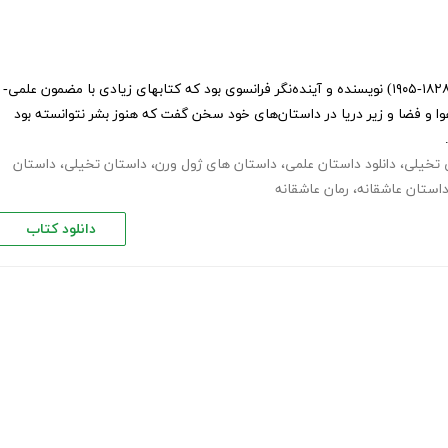
ژول ورن (به فرانسوی: Jules Verne) (۱۹۰۵-۱۸۲۸) نویسنده و آینده‌نگر فرانسوی بود که کتابهای زیادی با مضمون علمی-
ا و فضا و زیر دریا در داستان‌های خود سخن گفت که هنوز بشر نتوانسته بود
 تخیلی
،
دانلود داستان علمی
،
داستان های ژول ورن
،
داستان تخیلی
،
داستان
استان عاشقانه
،
رمان عاشقانه
دانلود کتاب