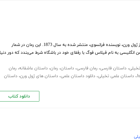
دور دنیا در هشتاد روز رمان پرحادثه از ژول ورن، نویسنده فرانسوی، منتشر شده به سال 1873. این رمان در شمار
 انگلیسی به نام فیلاس فوگ با رفقای خود در باشگاه شرط می‌بندد که دور دنیا
تخیلی
،
داستان فارسی
،
رمان فارسی
،
داستان
،
رمان
،
داستان عاشقانه
،
رمان
J
،
داستان علمی تخیلی
،
دانلود داستان علمی
،
داستان های ژول ورن
،
داستان
دانلود کتاب
یلی