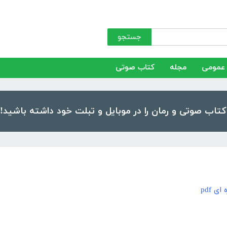
جستجو
عمومی
مجله
کتاب صوتی
ی pdf