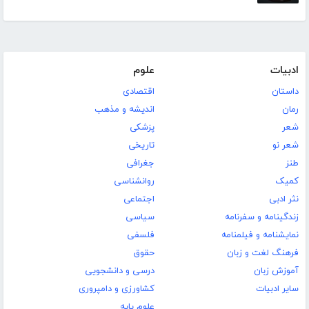
ادبیات
علوم
داستان
اقتصادی
رمان
اندیشه و مذهب
شعر
پزشکی
شعر نو
تاریخی
طنز
جغرافی
کمیک
روانشناسی
نثر ادبی
اجتماعی
زندگینامه و سفرنامه
سیاسی
نمایشنامه و فیلمنامه
فلسفی
فرهنگ لغت و زبان
حقوق
آموزش زبان
درسی و دانشجویی
سایر ادبیات
کشاورزی و دامپروری
علوم پایه