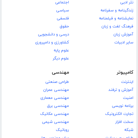
نثر ادبی
اجتماعی
زندگینامه و سفرنامه
سیاسی
نمایشنامه و فیلمنامه
فلسفی
فرهنگ لغت و زبان
حقوق
آموزش زبان
درسی و دانشجویی
سایر ادبیات
کشاورزی و دامپروری
علوم پایه
علوم دیگر
کامپیوتر
مهندسی
اینترنت
طراحی صنعتی
آموزش و ترفند
مهندسی عمران
امنیت
مهندسی معماری
برنامه نویسی
مهندسی برق
تجارت الکترونیک
مهندسی مکانیک
سخت افزار
مهندسی شیمی
شبکه
روباتیک
طراحی وب سایت
سایر مهندسی‌ها