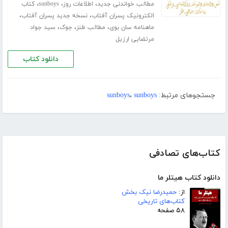
،
،
،
مطالب خواندنی جدید
اطلاعات روز
sunboys
کتاب
،
،
الکترونیک پسران آفتاب
نسخه جدید پسران آفتاب
،
،
،
ماهنامه سان بوی
مطالب طنز
جوک
سید جواد
مرتضایی ارزیل
دانلود کتاب
جستجوهای مرتبط:
sunboys
،
sunboys
کتاب‌های تصادفی
دانلود کتاب هیتلر ما
از:
حمیدرضا نیک بخش
کتاب‌های تاریخی
۵۸ صفحه